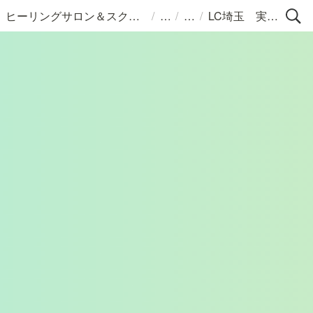
/
/
/
ヒーリングサロン＆スクールLC
LC埼玉 実貴恵