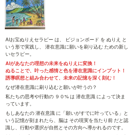
AIお宝ぬりえセラピー は、 ビジョンボード を ぬりえ と
いう形で実践し、 潜在意識に願いを刷り込む ための新し
いセラピー。
AIがあなたの理想の未来をぬりえに変換！

ぬることで、叶った感情と色を潜在意識にインプット！

誘導瞑想と組み合わせて、未来の記憶を深く刻む！
なぜ潜在意識に刷り込むと願いが叶うの？
私たちの思考や行動の ９０% は 潜在意識 によって決ま
っています。
もしあなたの 潜在意識 に「願いがすでに叶っている」と
いう記憶が刻まれたら、脳は その現実を当たり前 だと認
識し、行動や選択が自然とその方向へ導かれるのです。