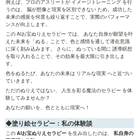
例えば、プロのアスリートが イメージトレーニング を行
うのは、 脳が想像と現実を区別できない ため。成功した
未来の感覚を何度も繰り返すことで、実際のパフォーマ
ンスが向上します。
この AIお宝ぬりえセラピー では、 あなた自身が願望を叶
えた未来を「ぬる」ことで、色と感情を通して潜在意識
に深く刻み込みます。 さらに、ぬっている間に 誘導瞑想 
を取り入れることで、その効果を最大限に引き出しま
す。
色をぬるたび、あなたの未来は リアルな現実 へと近づい
ていきます。
ただのぬりえではない、 人生を彩る魔法のセラピー を体
験してみませんか？
あなたの願いを、色とともに現実へ！
◆塗り絵セラピー：私の体験談
この 
AIお宝ぬりえセラピー
 を生み出したのは、 
私自身の