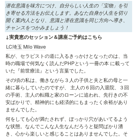
潜在意識を味方につけ、自分らしい人生の「宝物」を引
き寄せる方法をお伝えします。あなた自身が人生を切り
開く案内人となり、意識と潜在意識を同じ方向へ導き、
チャンスをつかみましょう！
↓実貴恵のセッション＆講座ご予約はこちら
LC埼玉 Milo Wave
私が、セラピストの道に入るきっかけとなったのは、当
時の職場で何気なく読んだPHPという一冊の本 に載って
いた『前世療法』という言葉でした。
その頃の私は、働きながら３人の子供と夫と私の母と一
緒に暮らしていたのですが、 主人の６回の入退院、３回
の手術、主人の転職と家のローンに追われ、先行きの不
安ばかりで、精神的にも経済的にもまったく余裕があり
ませんでした。
何をしても心が満たされず、ぽっかり穴があいてるよう
な状態。なんでこんな人生なんだろうと疑問ばかり湧
き、心から楽しいと感じることはありませんでした。そ