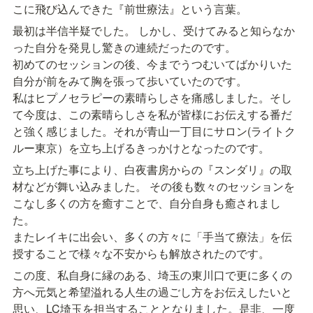
こに飛び込んできた『前世療法』という言葉。
最初は半信半疑でした。 しかし、受けてみると知らなか
った自分を発見し驚きの連続だったのです。

初めてのセッションの後、今までうつむいてばかりいた
自分が前をみて胸を張って歩いていたのです。

私はヒプノセラピーの素晴らしさを痛感しました。そし
て今度は、この素晴らしさを私が皆様にお伝えする番だ
と強く感じました。それが青山一丁目にサロン(ライトク
ルー東京）を立ち上げるきっかけとなったのです。
立ち上げた事により、白夜書房からの『スンダリ』の取
材などが舞い込みました。 その後も数々のセッションを
こなし多くの方を癒すことで、自分自身も癒されまし
た。

またレイキに出会い、多くの方々に「手当て療法」を伝
授することで様々な不安からも解放されたのです。
この度、私自身に縁のある、埼玉の東川口で更に多くの
方へ元気と希望溢れる人生の過ごし方をお伝えしたいと
思い、LC埼玉を担当することとなりました。是非、一度