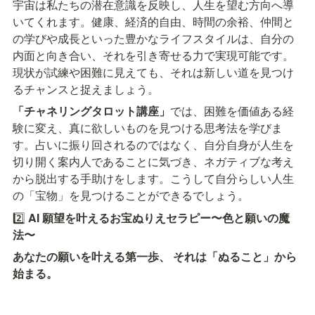
宇宙は私たちの潜在意識を反映し、人生を望む方向へ導
いてくれます。健康、経済的自由、時間の余裕、仲間と
の学びや成長といった豊かなライフスタイルは、自分の
内面と向き合い、それを引き寄せる力で実現可能です。
現状が試練や困難に見えても、それは新しい道を見つけ
るチャンスと捉えましょう。
「チャネリングタロット講座」
では、困難を価値ある経
験に変え、真に欲しいものを見つける思考法を学びま
す。占いに振り回されるのではなく、自分自身が人生を
切り開く案内人であることに気づき、ネガティブな考え
から脱出する手助けをします。こうして自分らしい人生
の「宝物」を見つけることができるでしょう。
2️⃣ 
AI 願望を叶えるお宝ぬりえセラピー〜色と願いの魔
法〜
あなたの願いを叶える第一歩、 それは「ぬること」から
始まる。