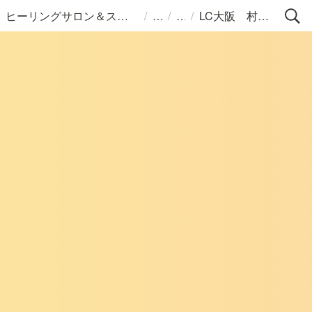
/
/
/
ヒーリングサロン＆スクールLC
LC大阪 村上 悠子