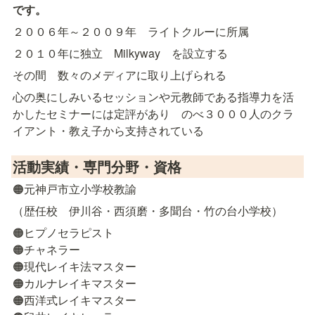
です。
２００６年～２００９年　ライトクルーに所属
２０１０年に独立　Milkyway　を設立する
その間　数々のメディアに取り上げられる
心の奥にしみいるセッションや元教師である指導力を活
かしたセミナーには定評があり　のべ３０００人のクラ
イアント・教え子から支持されている
活動実績・専門分野・資格
🟠元神戸市立小学校教諭
（歴任校　伊川谷・西須磨・多聞台・竹の台小学校）
🟠ヒプノセラピスト

🟠チャネラー

🟠現代レイキ法マスター

🟠カルナレイキマスター

🟠西洋式レイキマスター
