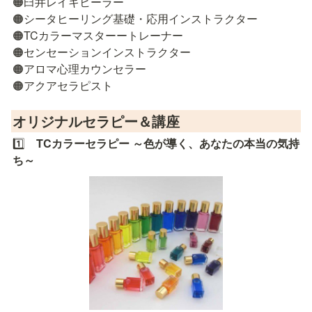
🟠臼井レイキヒーラー

🟠シータヒーリング基礎・応用インストラクター

🟠TCカラーマスターートレーナー

🟠センセーションインストラクター

🟠アロマ心理カウンセラー

🟠アクアセラピスト
オリジナルセラピー＆講座
1️⃣　
TCカラーセラピー ～色が導く、あなたの本当の気持
ち～