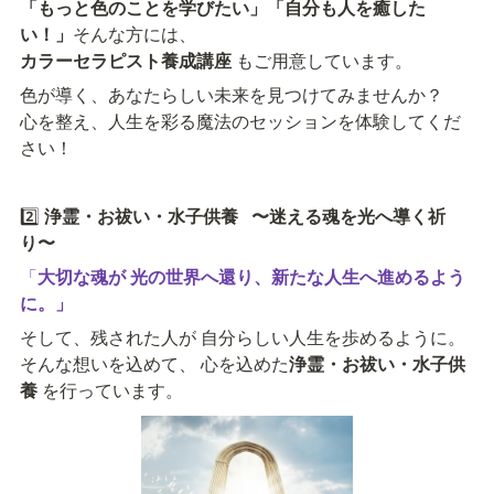
「もっと色のことを学びたい」「自分も人を癒した
い！」
カラーセラピスト養成講座
 もご用意しています。
色が導く、あなたらしい未来を見つけてみませんか？

心を整え、人生を彩る魔法のセッションを体験してくだ
さい！
2️⃣ 
浄霊・お祓い・水子供養   〜迷える魂を光へ導く祈
り〜
「
大切な魂が 光の世界へ還り、新たな人生へ進めるよう
に。」
そして、残された人が 自分らしい人生を歩めるように。

そんな想いを込めて、 心を込めた
浄霊・お祓い・水子供
養 
を行っています。