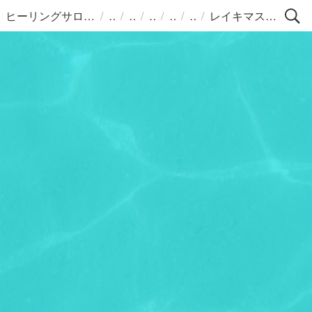
/
/
/
/
/
/
ヒーリングサロン＆スクールLC
レイキマスター養成講座