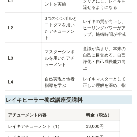
L1
クリアにし、レイキを
ントを実施
流せるようになる
3つのシンボルと
レイキの質が向上し、
コトダマを用い
ヒーリングパワーがア
L2
たアチューメン
ップ。施術時間が半減
ト
意識が高まり、本来の
マスターシンボ
自己に目覚める。自己
ルを用いたアチ
L3
浄化・自己成長能力向
ューメント
上
自己実現と他者
レイキマスターとして
L4
指導を学ぶ
正しい理解を深め、指
レイキヒーラー養成講座受講料
アチューメント内容
料金（税込）
レイキアチューメント（1）
33,000円
レイキアチューメント（2）
44,000円