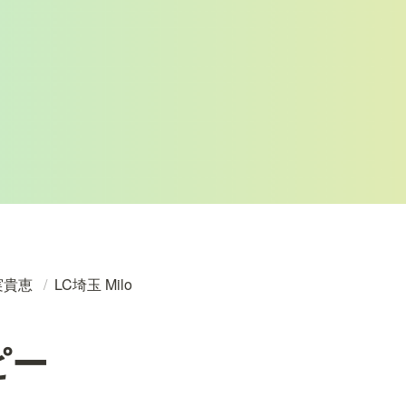
実貴恵
/
LC埼玉 Milo
ピー