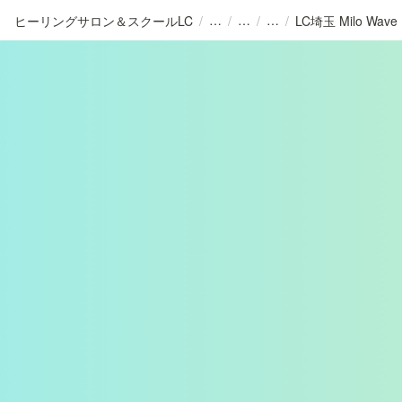
ヒーリングサロン＆スクールLC
/
/
/
/
LC埼玉 Milo Wave