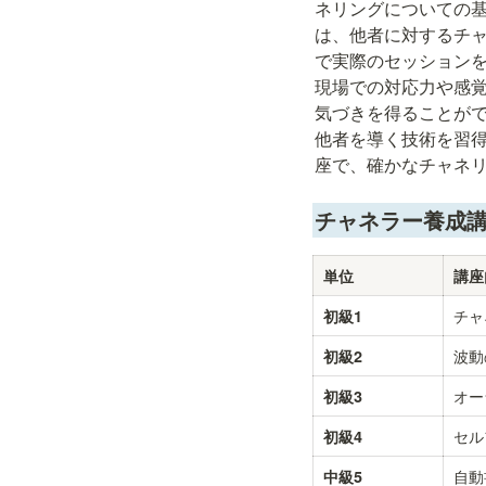
ネリングについての
は、他者に対するチャ
で実際のセッション
現場での対応力や感
気づきを得ることが
他者を導く技術を習
座で、確かなチャネ
チャネラー養成
単位
講座
チャ
初級1
波動
初級2
オー
初級3
セル
初級4
自動
中級5