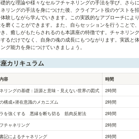
基礎的な理論や様々なセルフチャネリングの手法を学び、さら
ネリングの手法を身につけた後、クライアント役のゲストを招
を体験しながら学んでいきます。この実践的なアプローチによ
覚を磨くことができます。また、自らセッションを行うことで
でき、癒しがもたらされるのも本講座の特徴です。チャネリン
得するだけでなく、自身の魂の成長にもつながります。実践と
リング能力を身につけていきましょう。
講座カリキュラム
内容
時間
ネリングの基礎：語源と意味・見えない世界の図式
2時間
の構成+潜在意識のメカニズム
2時間
ラを強くする　悪縁を断ち切る　筋肉反射法
2時間
フチャネリング
2時間
書記によるチャネリング
2時間