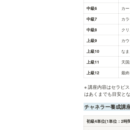
カー
中級6
カラ
中級7
クリ
中級8
カウ
上級9
なま
上級10
天国
上級11
最終
上級12
※ 講座内容はセラピ
はあくまでも目安と
チャネラー養成講
初級4単位(1単位：2時間