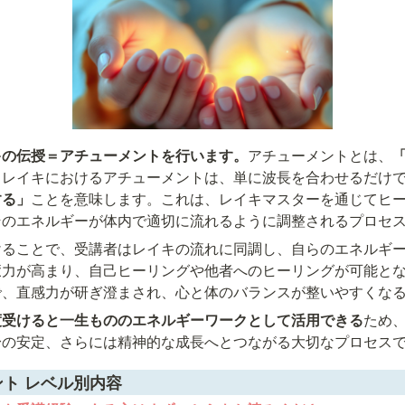
キの伝授＝アチューメントを行います。
アチューメントとは、
。レイキにおけるアチューメントは、単に波長を合わせるだけ
する」
ことを意味します。これは、レイキマスターを通じてヒ
そのエネルギーが体内で適切に流れるように調整されるプロセ
けることで、受講者はレイキの流れに同調し、自らのエネルギ
癒力が高まり、自己ヒーリングや他者へのヒーリングが可能と
で、直感力が研ぎ澄まされ、心と体のバランスが整いやすくな
度受けると一生もののエネルギーワークとして活用できる
ため
身の安定、さらには精神的な成長へとつながる大切なプロセス
ト レベル別内容