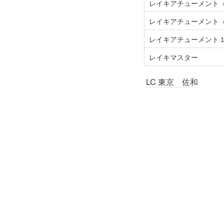
レイキアチューメント（
レイキアチューメント（
レイキアチューメント
レイキマスター
LC 東京 佐和
LC埼玉 実貴恵
LC大阪 村上 悠子
ご予約はご希望のセ
ヒーリングサロン＆ス
© 2026 Powered by L